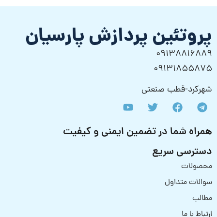
پروتئین پردازش پارسیان
09138816889
09131855875
شهرکرد-قطب صنعتی
همراه شما در تضمین ایمنی و کیفیت
دسترسی سریع
محصولات
سوالات متداول
مطالب
ارتباط با ما